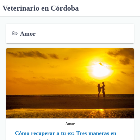
S
Veterinario en Córdoba
k
i
p
Amor
t
o
c
o
n
t
e
n
t
Amor
Cómo recuperar a tu ex: Tres maneras en