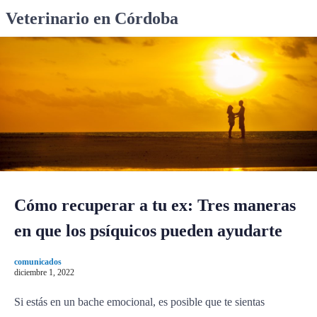
S
Veterinario en Córdoba
k
i
p
t
o
c
o
n
t
e
n
Cómo recuperar a tu ex: Tres maneras
t
en que los psíquicos pueden ayudarte
comunicados
diciembre 1, 2022
Si estás en un bache emocional, es posible que te sientas