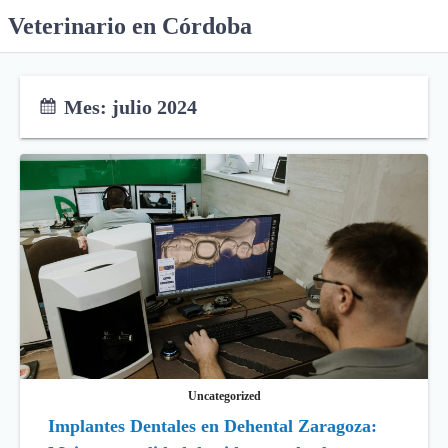
S
Veterinario en Córdoba
k
i
p
Mes:
julio 2024
t
o
c
o
n
t
e
n
t
Uncategorized
Implantes Dentales en Dehental Zaragoza: