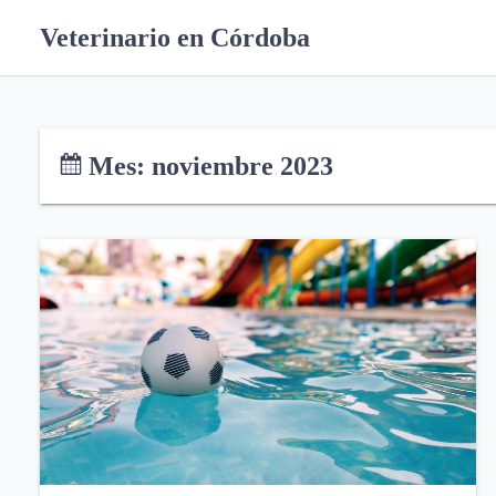
S
Veterinario en Córdoba
k
i
p
t
o
Mes:
noviembre 2023
c
o
n
t
e
n
t