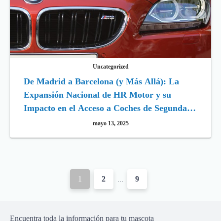
Uncategorized
De Madrid a Barcelona (y Más Allá): La
Expansión Nacional de HR Motor y su
Impacto en el Acceso a Coches de Segunda
Mano de Calidad en España
mayo 13, 2025
P
1
2
9
…
o
s
Encuentra toda la información para tu mascota