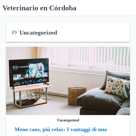
S
Veterinario en Córdoba
k
i
p
Uncategorized
t
o
c
o
n
t
e
n
t
Uncategorized
Meno caos, più relax: I vantaggi di una