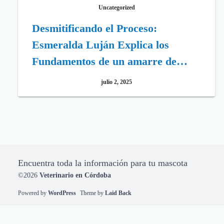
Uncategorized
Desmitificando el Proceso:
Esmeralda Luján Explica los
Fundamentos de un amarre de
amor cómo se hace (desde la
julio 2, 2025
Perspectiva Profesional)
Encuentra toda la información para tu mascota
©2026
Veterinario en Córdoba
Powered by
WordPress
Theme by
Laid Back