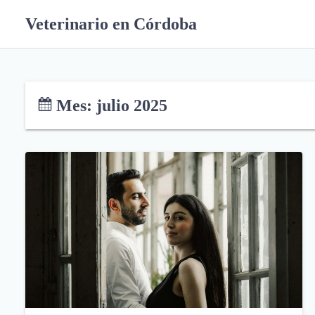
S
Veterinario en Córdoba
k
i
p
t
o
Mes:
julio 2025
c
o
n
t
e
n
t