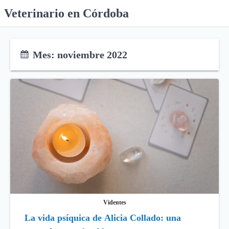
S
Veterinario en Córdoba
k
i
p
Mes:
noviembre 2022
t
o
c
o
n
t
e
n
t
Videntes
La vida psíquica de Alicia Collado: una