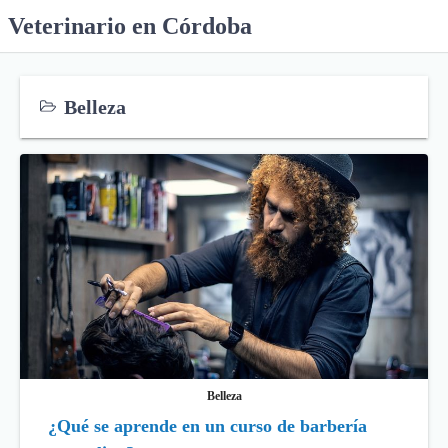
S
Veterinario en Córdoba
k
i
p
Belleza
t
o
c
o
n
t
e
n
t
Belleza
¿Qué se aprende en un curso de barbería