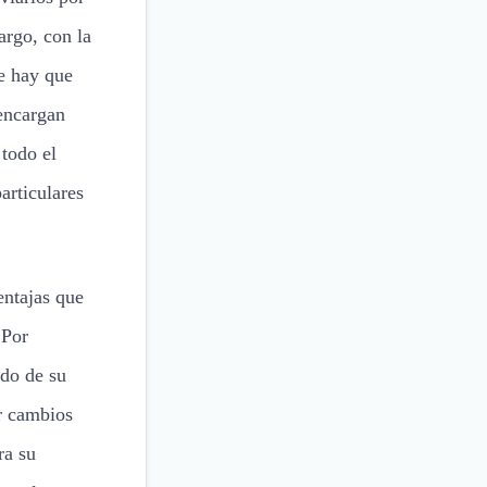
argo, con la
ue hay que
 encargan
 todo el
articulares
entajas que
 Por
ado de su
ar cambios
ra su