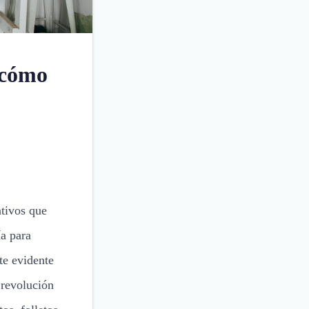
 cómo
ativos que
a para
te evidente
 revolución