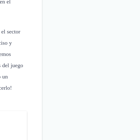
en el
el sector
ciso y
demos
 del juego
o un
cerlo!