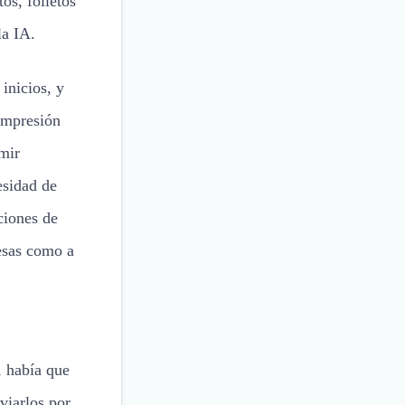
os, folletos
la IA.
inicios, y
 impresión
mir
esidad de
ciones de
resas como a
, había que
viarlos por