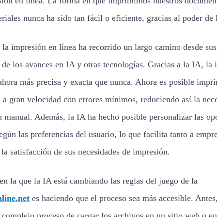
sión en línea. La forma en que imprimimos nuestros document
riales nunca ha sido tan fácil o eficiente, gracias al poder de 
e la impresión en línea ha recorrido un largo camino desde sus 
 de los avances en IA y otras tecnologías. Gracias a la IA, la
 ahora más precisa y exacta que nunca. Ahora es posible impri
a gran velocidad con errores mínimos, reduciendo así la nec
n manual. Además, la IA ha hecho posible personalizar las op
egún las preferencias del usuario, lo que facilita tanto a emp
 la satisfacción de sus necesidades de impresión.
en la que la IA está cambiando las reglas del juego de la
line.net
es haciendo que el proceso sea más accesible. Antes
l complejo proceso de cargar los archivos en un sitio web o en