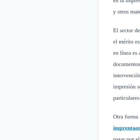
en la impre
y otros mate
El sector d
el mérito es
en línea es
documentos 
intervenció
impresión s
particulares
Otra forma 
imprentaon
pasar por e