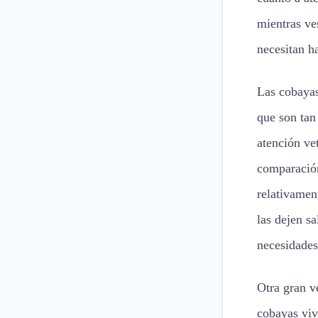
mientras ve
necesitan h
Las cobayas
que son tan
atención ve
comparación
relativamen
las dejen sa
necesidades
Otra gran v
cobayas viv