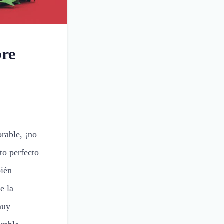
bre
orable, ¡no
to perfecto
bién
e la
muy