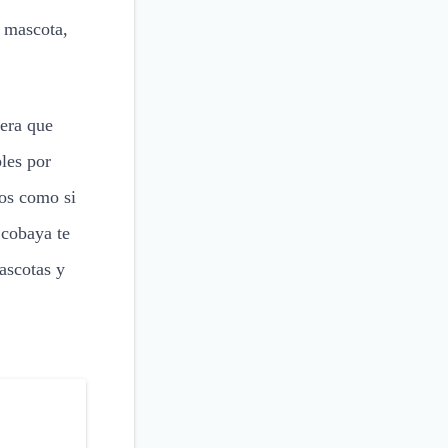
o mascota,
iera que
les por
ños como si
 cobaya te
ascotas y