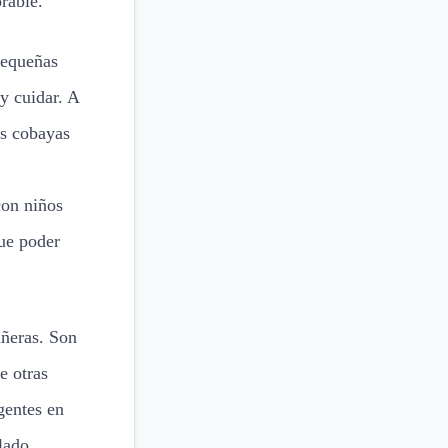
rable.
pequeñas
y cuidar. A
as cobayas
con niños
ue poder
ñeras. Son
e otras
gentes en
 lado