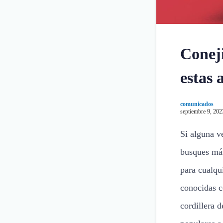
Coneji
estas 
comunicados
septiembre 9, 202
Si alguna v
busques más
para cualqu
conocidas c
cordillera 