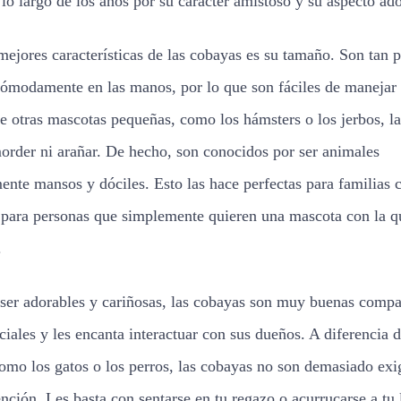
 lo largo de los años por su carácter amistoso y su aspecto ado
mejores características de las cobayas es su tamaño. Son tan 
ómodamente en las manos, por lo que son fáciles de manejar 
de otras mascotas pequeñas, como los hámsters o los jerbos, l
order ni arañar. De hecho, son conocidos por ser animales
nte mansos y dóciles. Esto las hace perfectas para familias 
para personas que simplemente quieren una mascota con la q
.
er adorables y cariñosas, las cobayas son muy buenas compa
ciales y les encanta interactuar con sus dueños. A diferencia d
omo los gatos o los perros, las cobayas no son demasiado exi
ención. Les basta con sentarse en tu regazo o acurrucarse a tu