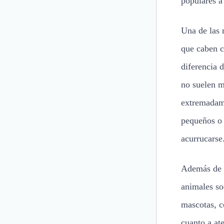
populares a
Una de las 
que caben c
diferencia 
no suelen m
extremadame
pequeños o 
acurrucarse
Además de s
animales so
mascotas, c
cuanto a at