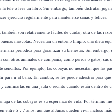
s la tele o lees un libro. Sin embargo, también disfrutan juga
acer ejercicio regularmente para mantenerse sanas y felices.
 también son relativamente fáciles de cuidar, otra de las razo
 buenas mascotas. Necesitan un entorno limpio, una dieta equ
terinaria periódica para garantizar su bienestar. Sin embargo, 
 con otros animales de compañía, como perros o gatos, sus 
te sencillos. Por ejemplo, las cobayas no necesitan que las pa
lir para ir al baño. En cambio, se les puede adiestrar para qu
 y confinarlas en una jaula o recinto cuando están dentro de c
entaja de las cobayas es su esperanza de vida. Por término me
en entre 5 y 7 años, aunque algunas pueden vivir incluso más