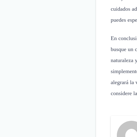
cuidados ad
puedes esp
En conclus
busque un 
naturaleza 
simplemente
alegrará la
considere l