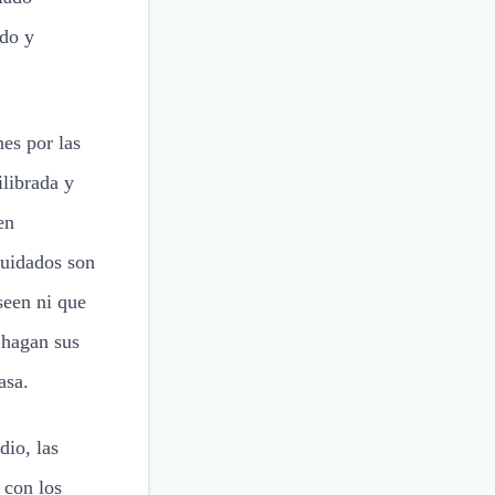
ndo y
nes por las
ilibrada y
en
cuidados son
seen ni que
e hagan sus
asa.
dio, las
 con los