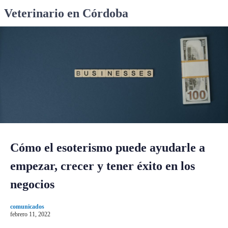
S
Veterinario en Córdoba
k
i
p
t
o
c
o
n
t
e
n
Cómo el esoterismo puede ayudarle a
t
empezar, crecer y tener éxito en los
negocios
comunicados
febrero 11, 2022