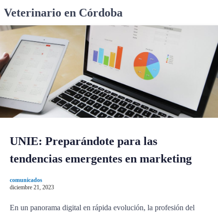
S
Veterinario en Córdoba
k
i
p
t
o
c
o
n
t
e
n
UNIE: Preparándote para las
t
tendencias emergentes en marketing
comunicados
diciembre 21, 2023
En un panorama digital en rápida evolución, la profesión del