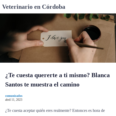
S
Veterinario en Córdoba
k
i
p
t
o
c
o
n
t
e
n
¿Te cuesta quererte a ti mismo? Blanca
t
Santos te muestra el camino
comunicados
abril 11, 2023
¿Te cuesta aceptar quién eres realmente? Entonces es hora de