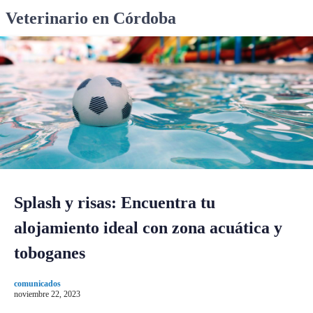
S
Veterinario en Córdoba
k
i
p
t
o
c
o
n
t
e
n
Splash y risas: Encuentra tu
t
alojamiento ideal con zona acuática y
toboganes
comunicados
noviembre 22, 2023