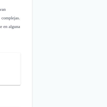
evan
s complejas.
te en alguna