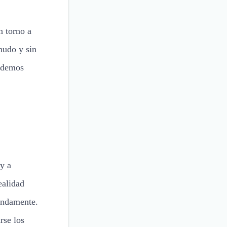
n torno a
nudo y sin
podemos
 y a
ealidad
undamente.
rse los