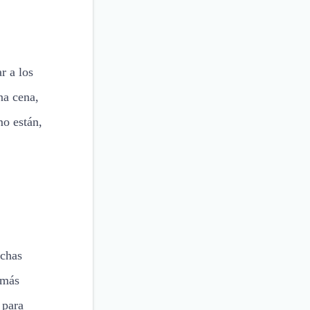
r a los
na cena,
mo están,
uchas
 más
 para