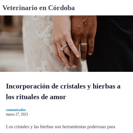
S
Veterinario en Córdoba
k
i
p
t
o
c
o
n
t
e
n
Incorporación de cristales y hierbas a
t
los rituales de amor
comunicados
marzo 27, 2023
Los cristales y las hierbas son herramientas poderosas para