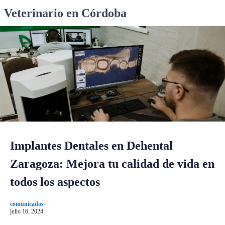
S
Veterinario en Córdoba
k
i
p
t
o
c
o
n
t
e
n
Implantes Dentales en Dehental
t
Zaragoza: Mejora tu calidad de vida en
todos los aspectos
comunicados
julio 16, 2024