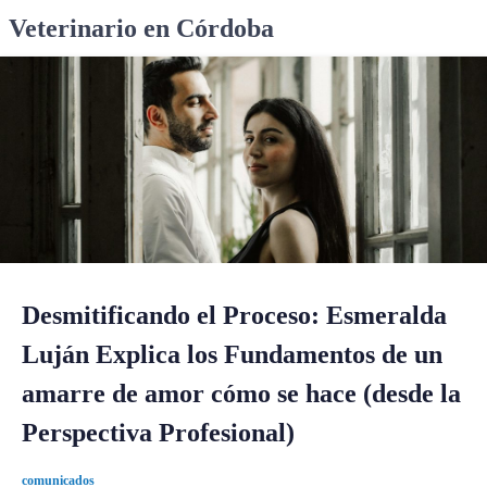
S
Veterinario en Córdoba
k
i
p
t
o
c
o
n
t
e
n
Desmitificando el Proceso: Esmeralda
t
Luján Explica los Fundamentos de un
amarre de amor cómo se hace (desde la
Perspectiva Profesional)
comunicados