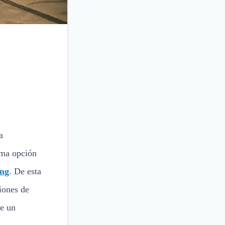
n
a
sma opción
ing
. De esta
iones de
de un