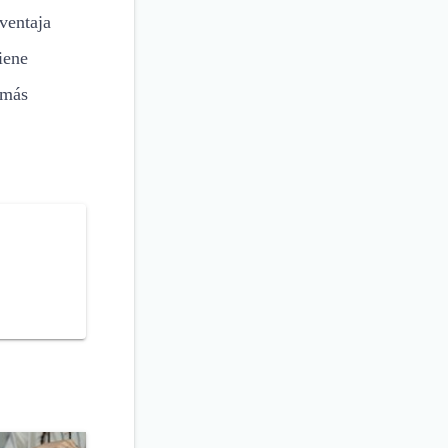
ventaja
iene
 más