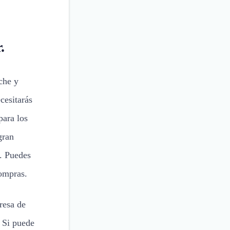
.
che y
cesitarás
para los
gran
. Puedes
compras.
resa de
. Si puede