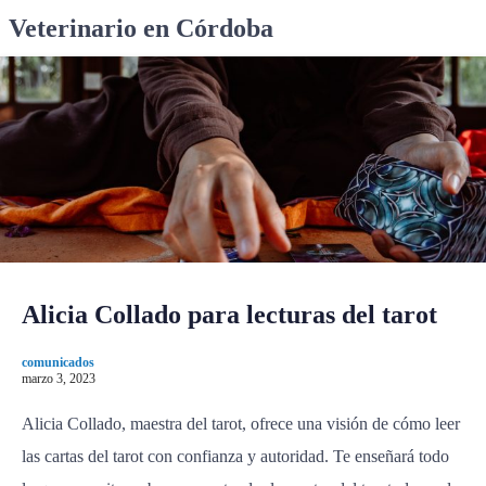
S
Veterinario en Córdoba
k
i
p
t
o
c
o
n
t
e
n
Alicia Collado para lecturas del tarot
t
comunicados
marzo 3, 2023
Alicia Collado, maestra del tarot, ofrece una visión de cómo leer
las cartas del tarot con confianza y autoridad. Te enseñará todo