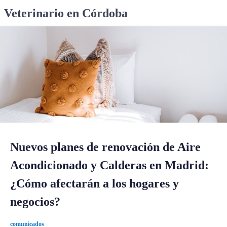
S
Veterinario en Córdoba
k
i
p
t
o
c
o
n
t
e
n
Nuevos planes de renovación de Aire
t
Acondicionado y Calderas en Madrid:
¿Cómo afectarán a los hogares y
negocios?
comunicados